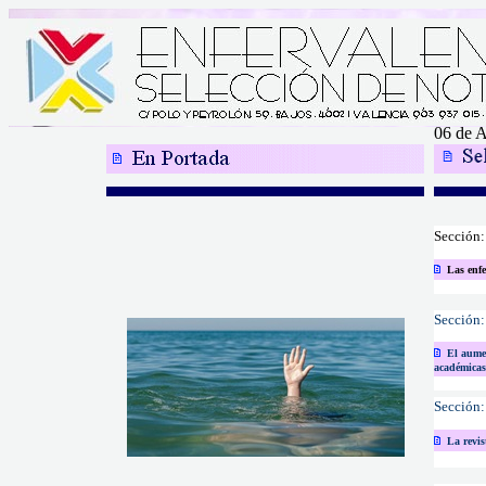
06 de 
Secció
Las enfe
Secció
El aumen
académicas
Secció
La revi